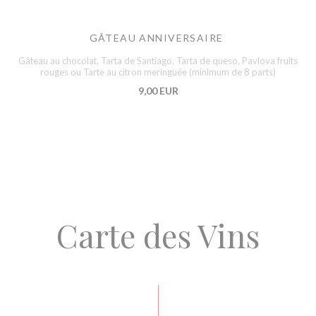
GÂTEAU ANNIVERSAIRE
Gâteau au chocolat, Tarta de Santiago, Tarta de queso, Pavlova fruits
rouges ou Tarte au citron meringuée (minimum de 8 parts)
9,00 EUR
Carte des Vins