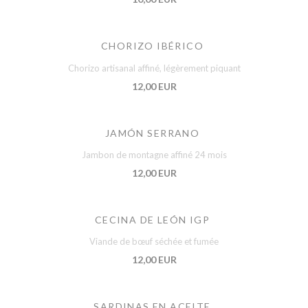
CHORIZO IBÉRICO
Chorizo artisanal affiné, légèrement piquant
12,00 EUR
JAMÓN SERRANO
Jambon de montagne affiné 24 mois
12,00 EUR
CECINA DE LEÓN IGP
Viande de bœuf séchée et fumée
12,00 EUR
SARDINAS EN ACEITE