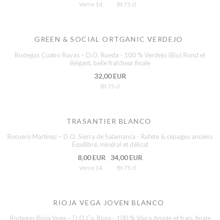
Verre 14 .
Bt 75 cl
GREEN & SOCIAL ORTGANIC VERDEJO
Bodegas Cuatro Rayas – D.O. Rueda - 100 % Verdejo (Bio) Rond et
élégant, belle fraîcheur finale
32,00 EUR
Bt 75 cl
TRASANTIER BLANCO
Recuero Martinez – D.O. Sierra de Salamanca - Rufete & cépages anciens
Équilibré, minéral et délicat
8,00 EUR
34,00 EUR
Verre 14 .
Bt 75 cl
RIOJA VEGA JOVEN BLANCO
Bodegas Rioja Vega – D.O.Ca. Rioja - 100 % Viura Ample et frais, finale