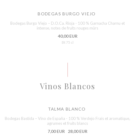
BODEGAS BURGO VIEJO
Bodegas Burgo Viejo – D.O.Ca. Rioja - 100 % Garnacha Charnu et
intense, notes de fruits rouges mûrs
40,00 EUR
Bt 75 cl
Vinos Blancos
TALMA BLANCO
Bodegas Bastida – Vino de España - 100 % Verdejo Frais et aromatique,
agrumes et fruits blancs
7,00 EUR
28,00 EUR