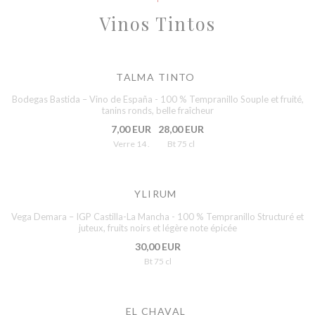
Vinos Tintos
TALMA TINTO
Bodegas Bastida – Vino de España - 100 % Tempranillo Souple et fruité,
tanins ronds, belle fraîcheur
7,00 EUR
28,00 EUR
Verre 14 .
Bt 75 cl
YLIRUM
Vega Demara – IGP Castilla-La Mancha - 100 % Tempranillo Structuré et
juteux, fruits noirs et légère note épicée
30,00 EUR
Bt 75 cl
EL CHAVAL