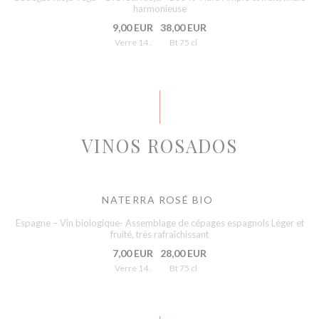
harmonieuse
9,00 EUR
38,00 EUR
Verre 14 .
Bt 75 cl
VINOS ROSADOS
NATERRA ROSÉ BIO
Espagne – Vin biologique- Assemblage de cépages espagnols Léger et
fruité, très rafraîchissant
7,00 EUR
28,00 EUR
Verre 14 .
Bt 75 cl