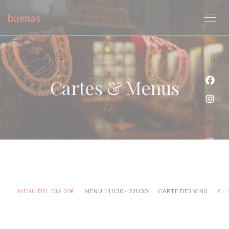
Personnalisation de vos choix en matière de cookies
buenas
Cartes & Menus
Face
Inst
MENU DEL DIA 20€
MENU 11H30 - 22H30
CARTE DES VINS
CAR