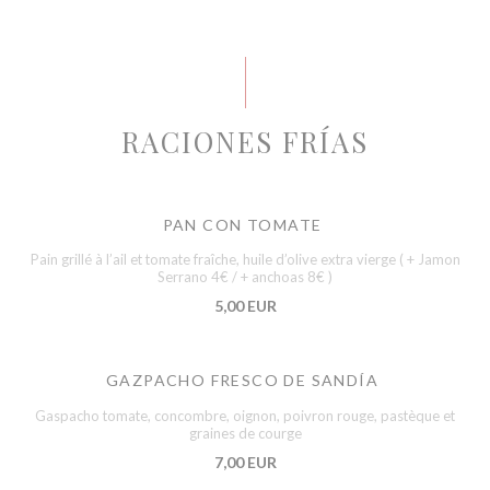
RACIONES FRÍAS
PAN CON TOMATE
Pain grillé à l’ail et tomate fraîche, huile d’olive extra vierge ( + Jamon
Serrano 4€ / + anchoas 8€ )
5,00 EUR
GAZPACHO FRESCO DE SANDÍA
Gaspacho tomate, concombre, oignon, poivron rouge, pastèque et
graines de courge
7,00 EUR