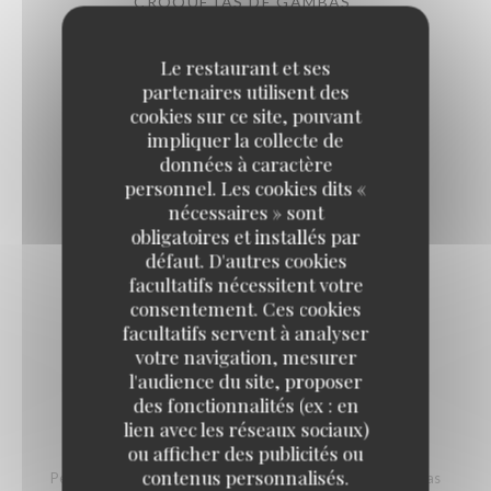
CROQUETAS DE GAMBAS
Béchamel onctueuse aux gambas
Le restaurant et ses
14,00 EUR
partenaires utilisent des
cookies sur ce site, pouvant
impliquer la collecte de
MAXI CROQUETAS (8 PIÈCES)
données à caractère
2 poulet, 2 fromage, 2 jambon ibérico, 2 épinards et noix
personnel. Les cookies dits «
18,00 EUR
nécessaires » sont
obligatoires et installés par
défaut. D'autres cookies
facultatifs nécessitent votre
consentement. Ces cookies
facultatifs servent à analyser
RACIONES CALIENTES
votre navigation, mesurer
l'audience du site, proposer
des fonctionnalités (ex : en
lien avec les réseaux sociaux)
PIMIENTOS DEL PADRÓN
ou afficher des publicités ou
contenus personnalisés.
Petits poivrons verts doux, assaisonnés avec notre sel buenas