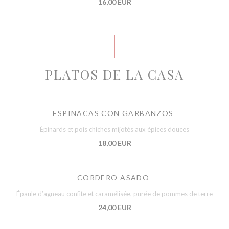
16,00 EUR
PLATOS DE LA CASA
ESPINACAS CON GARBANZOS
Épinards et pois chiches mijotés aux épices douces
18,00 EUR
CORDERO ASADO
Épaule d’agneau confite et caramélisée, purée de pommes de terre
24,00 EUR