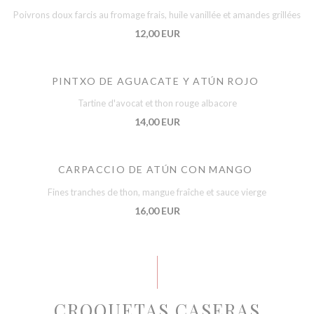
Poivrons doux farcis au fromage frais, huile vanillée et amandes grillées
12,00 EUR
PINTXO DE AGUACATE Y ATÚN ROJO
Tartine d'avocat et thon rouge albacore
14,00 EUR
CARPACCIO DE ATÚN CON MANGO
Fines tranches de thon, mangue fraîche et sauce vierge
16,00 EUR
CROQUETAS CASERAS