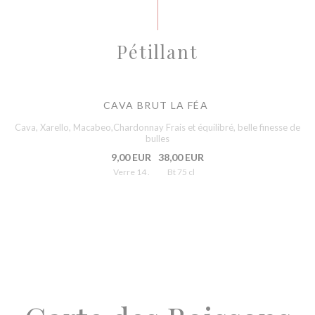
Pétillant
CAVA BRUT LA FÉA
Cava, Xarello, Macabeo,Chardonnay Frais et équilibré, belle finesse de
bulles
9,00 EUR
38,00 EUR
Verre 14 .
Bt 75 cl