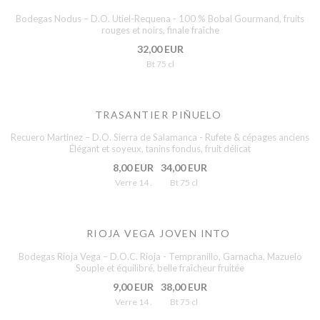
Bodegas Nodus – D.O. Utiel-Requena - 100 % Bobal Gourmand, fruits
rouges et noirs, finale fraîche
32,00 EUR
Bt 75 cl
TRASANTIER PIÑUELO
Recuero Martinez – D.O. Sierra de Salamanca - Rufete & cépages anciens
Élégant et soyeux, tanins fondus, fruit délicat
8,00 EUR
34,00 EUR
Verre 14 .
Bt 75 cl
RIOJA VEGA JOVEN INTO
Bodegas Rioja Vega – D.O.C. Rioja - Tempranillo, Garnacha, Mazuelo
Souple et équilibré, belle fraîcheur fruitée
9,00 EUR
38,00 EUR
Verre 14 .
Bt 75 cl