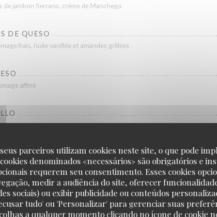
ps de jambon Serrano, crème de Manchego
OS DE QUESO
mage frais, huile vanillée et amandes grillées
UESO
omage affiné
LLO
ché
seus parceiros utilizam cookies neste site, o que pode impl
AMÓN
 cookies denominados «necessários» são obrigatórios e ins
mbon ibérique
pcionais requerem seu consentimento. Esses cookies opci
vegação, medir a audiência do site, oferecer funcionalidad
des sociais) ou exibir publicidade ou conteúdos personaliza
DRÓN
'Recusar tudo' ou 'Personalizar' para gerenciar suas preferê
x, assaisonnés avec notre sel buenas
scolhas a qualquer momento clicando no ícone de cookie no