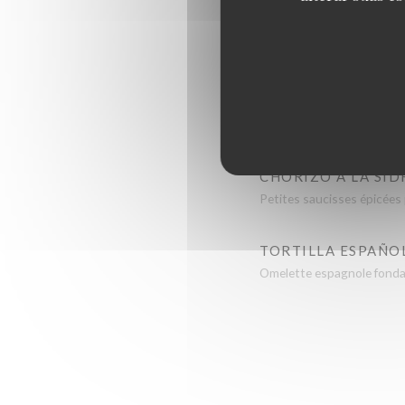
PATATAS BRAVAS
Pommes de terre rôties, sa
BERENJENAS FRITA
Aubergines croustillantes,
CHORIZO A LA SID
Petites saucisses épicées 
TORTILLA ESPAÑO
Omelette espagnole fonda