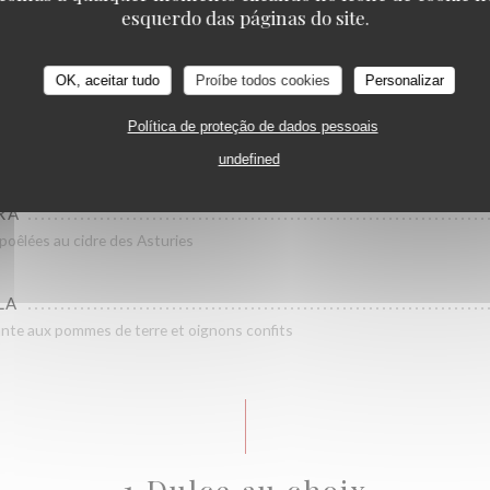
buenas
esquerdo das páginas do site.
uces brava et aïoli
OK, aceitar tudo
Proíbe todos cookies
Personalizar
S CON MIEL Y NUECES
Política de proteção de dados pessoais
 miel et noix
undefined
RA
poêlées au cidre des Asturies
LA
nte aux pommes de terre et oignons confits