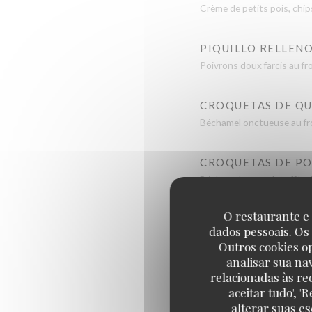
Crème de petits pois, chi
PIQUILLO RELLEN
Poivrons doux farcis au fro
CROQUETAS DE Q
Béchamel onctueuse au fr
CROQUETAS DE PO
Béchamel au poulet effilo
O restaurante e 
CROQUETAS DE J
dados pessoais. Os
Béchamel onctueuse au ja
Outros cookies o
analisar sua na
relacionadas às re
PIMIENTOS DE PA
aceitar tudo', 
Petits poivrons verts dou
alterar suas e