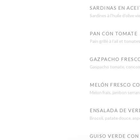
SARDINAS EN ACEI
Sardines à l'huile d'olive v
PAN CON TOMATE
Pain grillé à l’ail et tomat
GAZPACHO FRESCO
Gaspacho tomate, concomb
MELÓN FRESCO C
Melon frais, jambon serran
ENSALADA DE VERD
Brocoli, patate douce, as
GUISO VERDE CON