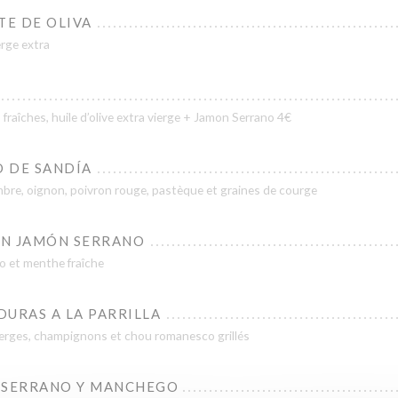
TE DE OLIVA
ierge extra
es fraîches, huile d’olive extra vierge + Jamon Serrano 4€
 DE SANDÍA
re, oignon, poivron rouge, pastèque et graines de courge
ON JAMÓN SERRANO
o et menthe fraîche
URAS A LA PARRILLA
perges, champignons et chou romanesco grillés
 SERRANO Y MANCHEGO