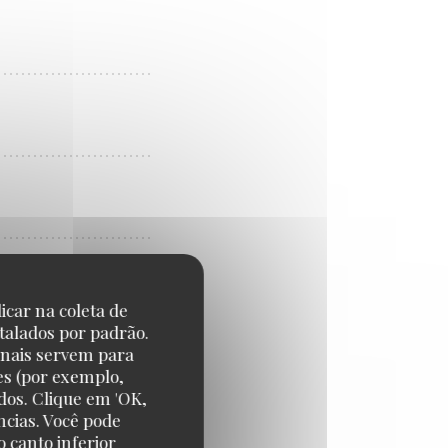
icar na coleta de
talados por padrão.
onais servem para
es (por exemplo,
dos. Clique em 'OK,
ncias. Você pode
 canto inferior