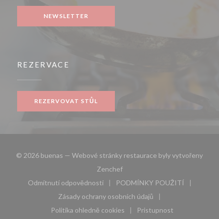
NEWSLETTER
REZERVACE
REZERVOVAT STŮL
© 2026 buenas — Webové stránky restaurace byly vytvořeny
((otevře se v novém okně))
Zenchef
Odmítnutí odpovědnosti
PODMÍNKY POUŽITÍ
((otevře se v novém okně))
((otevře se v novém 
Zásady ochrany osobních údajů
((otevře se v novém okně))
Politika ohledně cookies
Pristupnost
((otevře se v novém okně))
((otevře se v novém 