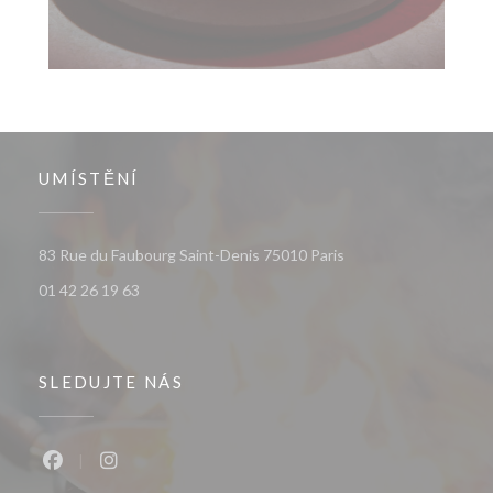
UMÍSTĚNÍ
((otevře se v novém o
83 Rue du Faubourg Saint-Denis 75010 Paris
01 42 26 19 63
SLEDUJTE NÁS
Facebook ((otevře se v novém okně))
Instagram ((otevře se v novém okně))